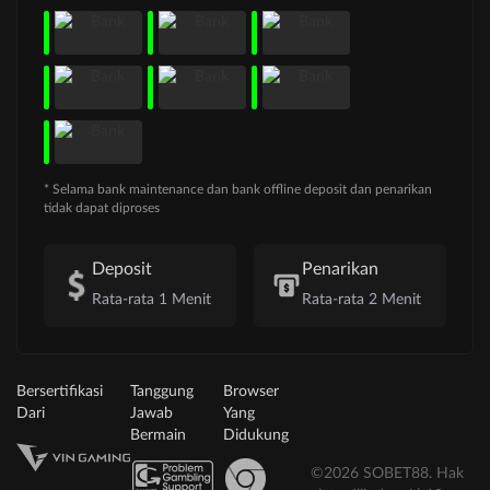
* Selama bank maintenance dan bank offline deposit dan penarikan
tidak dapat diproses
Deposit
Penarikan
Rata-rata 1 Menit
Rata-rata 2 Menit
Bersertifikasi
Tanggung
Browser
Dari
Jawab
Yang
Bermain
Didukung
©2026 SOBET88. Hak