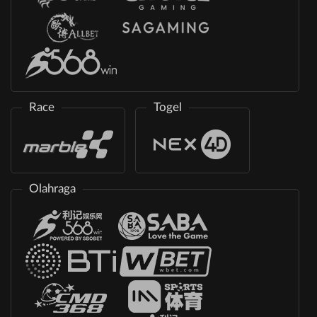
Race
Togel
Olahraga