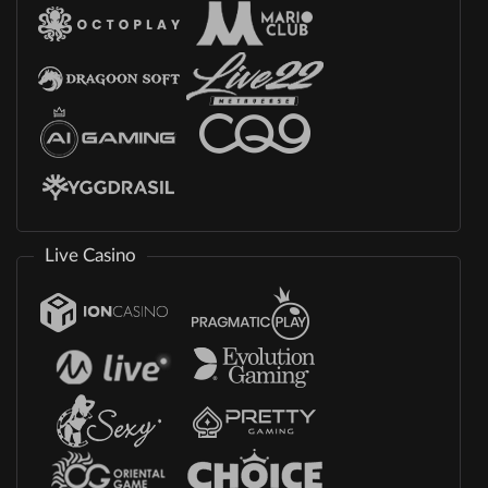
Live Casino