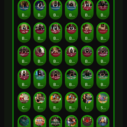
Blackjack_Silver_4
Blackjack_Silver_5
Blackjack_Silver_6
Blackjack_Silver_7
Blackjack_VIP_A
Blackjack_VIP_Alpha
Blackjack_VIP_B
Blackjack_VIP_Beta
Blackjack_VIP_C
Blackjack_VIP_D
Blackjack_VIP_E
Blackjack_VIP_G
Blackjack_VIP_Gamma
Blackjack_VIP_H
Blackjack_VIP_I
Blackjack_VIP_L
Blackjack_VIP_M
Blackjack_VIP_N
Blackjack_VIP_Q
Blackjack_VIP_x
Blackjack_VIP_Z
Blackjack_White_A
Blackjack_White_B
Blackjack_White_C
Cash or Crash
Easy Blackjack
Race Track
Race Track First Person
Infinite Bet Stacker Blackjack
Super Color Game