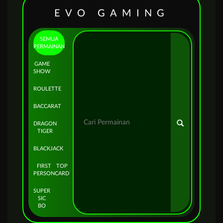
EVO GAMING
SEMUA
PERMAINAN
GAME
SHOW
ROULETTE
BACCARAT
DRAGON
TIGER
BLACKJACK
FIRST
TOP
PERSON
CARD
SUPER
SIC
BO