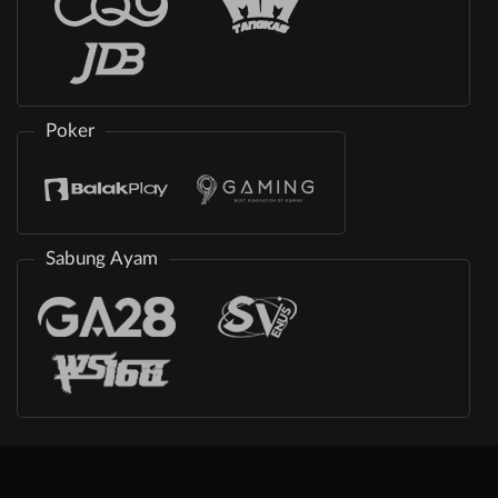
Poker
Sabung Ayam