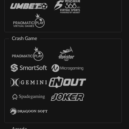
Crash Game