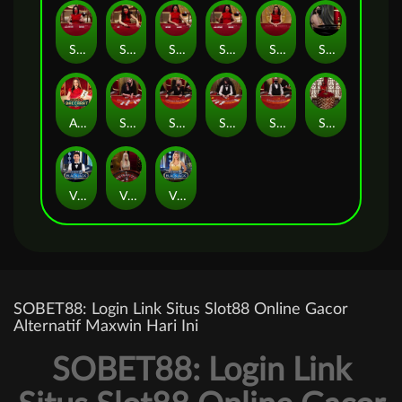
Speed_Baccarat_O
Speed_Baccarat_P
Speed_Baccarat_Q
Speed_Baccarat_R
Speed_Baccarat_S
Speed_Roulette
Always 9 Baccarat
Speed_VIP_Blackjack_A
Speed_VIP_Blackjack_B
Speed_VIP_Blackjack_C
Speed_VIP_Blackjack_D
Super_Sic_Bo
VIP Always 6 Blackjack 2
VIP_Roulette
VIP Always 6 Blackjack 3
SOBET88: Login Link Situs Slot88 Online Gacor
Alternatif Maxwin Hari Ini
SOBET88: Login Link