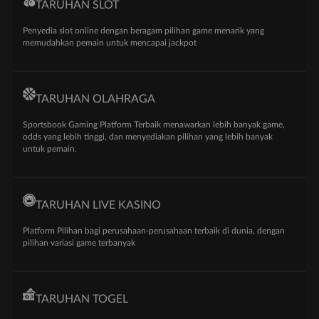
TARUHAN SLOT
Penyedia slot online dengan beragam pilihan game menarik yang
memudahkan pemain untuk mencapai jackpot
TARUHAN OLAHRAGA
Sportsbook Gaming Platform Terbaik menawarkan lebih banyak game,
odds yang lebih tinggi, dan menyediakan pilihan yang lebih banyak
untuk pemain.
TARUHAN LIVE KASINO
Platform Pilihan bagi perusahaan-perusahaan terbaik di dunia, dengan
pilihan variasi game terbanyak
TARUHAN TOGEL