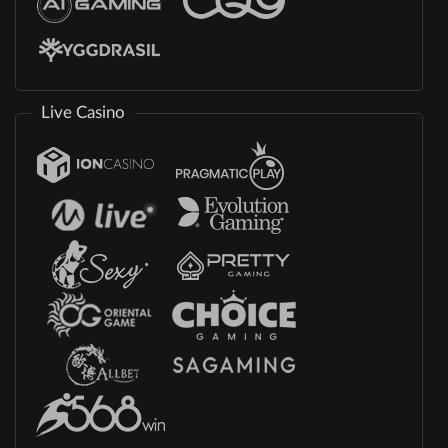
Live Casino