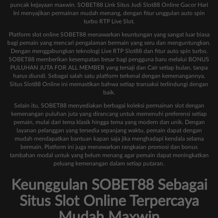
puncak kejayaan maxwin. SOBET88 Link Situs Judi Slot88 Online Gacor Hari
Ini menyajikan permainan mudah menang, dengan fitur unggulan auto spin
turbo RTP Live Slot.
Platform slot online SOBET88 menawarkan keuntungan yang sangat luar biasa
bagi pemain yang mencari pengalaman bermain yang seru dan menguntungkan.
Dengan menggabungkan teknologi Live RTP Slot88 dan fitur auto spin turbo.
SOBET88 memberikan kesempatan besar bagi pengguna baru melalui BONUS
PULUHAN JUTA FOR ALL MEMBER yang tersaji dan Cair setiap bulan, tanpa
harus diundi. Sebagai salah satu platform terkenal dengan kemenangannya,
Situs Slot88 Online ini memastikan bahwa setiap transaksi terlindungi dengan
baik.
Selain itu, SOBET88 menyediakan berbagai koleksi permainan slot dengan
kemenangan puluhan juta yang dirancang untuk memenuhi preferensi setiap
pemain, mulai dari tema klasik hingga tema yang modern dan unik. Dengan
layanan pelanggan yang tersedia sepanjang waktu, pemain dapat dengan
mudah mendapatkan bantuan kapan saja jika menghadapi kendala selama
bermain. Platform ini juga menawarkan rangkaian promosi dan bonus
tambahan modal untuk yang belum menang agar pemain dapat meningkatkan
peluang kemenangan dalam setiap putaran.
Keunggulan SOBET88 Sebagai
Situs Slot Online Terpercaya
Mudah Maxwin