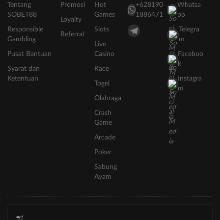
Tentang
Promosi
Hot
+628190
Whatsa
SOBET88
Games
1886471
pp
Loyalty
Responsible
Slots
Telegra
Referral
Gambling
m
Live
Pusat Bantuan
Casino
Faceboo
k
Syarat dan
Race
Ketentuan
Instagra
Togel
m
Olahraga
Crash
Game
Arcade
Poker
Sabung
Ayam