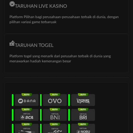
TARUHAN LIVE KASINO
Platform Pilihan bagi perusahaan-perusahaan terbaik di dunia, dengan
pilihan variasi game terbanyak
TARUHAN TOGEL
Platform togel yang menarik dari perusahan terbaik di dunia yang
menawarkan hadiah kemenangan besar