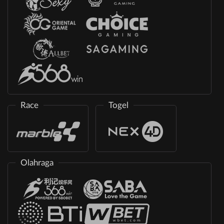
Race
Togel
Olahraga