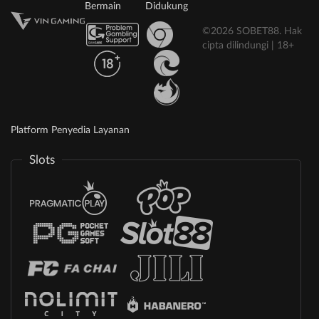
Bermain
Didukung
©2026 SOBET88. Hak
cipta dilindungi | 18+
Platform Penyedia Layanan
Slots