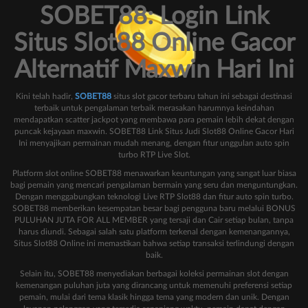
SOBET88: Login Link
Situs Slot88 Online Gacor
Alternatif Maxwin Hari Ini
Kini telah hadir,
SOBET88
situs slot gacor terbaru tahun ini sebagai destinasi
terbaik untuk pengalaman terbaik merasakan harumnya keindahan
mendapatkan scatter jackpot yang membawa para pemain lebih dekat dengan
puncak kejayaan maxwin. SOBET88 Link Situs Judi Slot88 Online Gacor Hari
Ini menyajikan permainan mudah menang, dengan fitur unggulan auto spin
turbo RTP Live Slot.
Platform slot online SOBET88 menawarkan keuntungan yang sangat luar biasa
bagi pemain yang mencari pengalaman bermain yang seru dan menguntungkan.
Dengan menggabungkan teknologi Live RTP Slot88 dan fitur auto spin turbo.
SOBET88 memberikan kesempatan besar bagi pengguna baru melalui BONUS
PULUHAN JUTA FOR ALL MEMBER yang tersaji dan Cair setiap bulan, tanpa
harus diundi. Sebagai salah satu platform terkenal dengan kemenangannya,
Situs Slot88 Online ini memastikan bahwa setiap transaksi terlindungi dengan
baik.
Selain itu, SOBET88 menyediakan berbagai koleksi permainan slot dengan
kemenangan puluhan juta yang dirancang untuk memenuhi preferensi setiap
pemain, mulai dari tema klasik hingga tema yang modern dan unik. Dengan