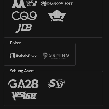
Poker
Sabung Ayam