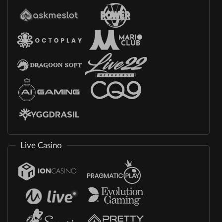
Live Casino