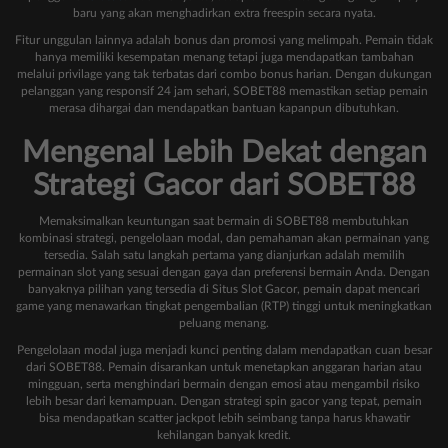
baru yang akan menghadirkan extra freespin secara nyata.
Fitur unggulan lainnya adalah bonus dan promosi yang melimpah. Pemain tidak
hanya memiliki kesempatan menang tetapi juga mendapatkan tambahan
melalui privilage yang tak terbatas dari combo bonus harian. Dengan dukungan
pelanggan yang responsif 24 jam sehari, SOBET88 memastikan setiap pemain
merasa dihargai dan mendapatkan bantuan kapanpun dibutuhkan.
Mengenal Lebih Dekat dengan
Strategi Gacor dari SOBET88
Memaksimalkan keuntungan saat bermain di SOBET88 membutuhkan
kombinasi strategi, pengelolaan modal, dan pemahaman akan permainan yang
tersedia. Salah satu langkah pertama yang dianjurkan adalah memilih
permainan slot yang sesuai dengan gaya dan preferensi bermain Anda. Dengan
banyaknya pilihan yang tersedia di Situs Slot Gacor, pemain dapat mencari
game yang menawarkan tingkat pengembalian (RTP) tinggi untuk meningkatkan
peluang menang.
Pengelolaan modal juga menjadi kunci penting dalam mendapatkan cuan besar
dari SOBET88. Pemain disarankan untuk menetapkan anggaran harian atau
mingguan, serta menghindari bermain dengan emosi atau mengambil risiko
lebih besar dari kemampuan. Dengan strategi spin gacor yang tepat, pemain
bisa mendapatkan scatter jackpot lebih seimbang tanpa harus khawatir
kehilangan banyak kredit.