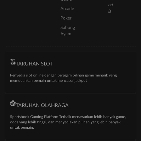
Arcade
Poker
Sabung
Ayam
TARUHAN SLOT
Penyedia slot online dengan beragam pilihan game menarik yang
memudahkan pemain untuk mencapai jackpot
TARUHAN OLAHRAGA
Sportsbook Gaming Platform Terbaik menawarkan lebih banyak game,
odds yang lebih tinggi, dan menyediakan pilihan yang lebih banyak
untuk pemain.