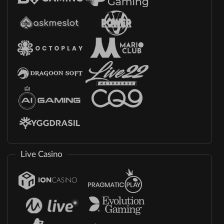
Live Casino