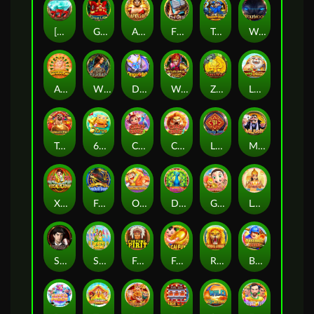
[777]
Great Lion
Apollo
Fire Chibi M
Treasure Island
Wolf Moon
Acrobatics
Wild Tarzan
Dragon Ball
WuKong&Peaches
Zuma Wild
Lucky Tigers
Treasure Pirate
6 Toros
Crazy Crazy 3
Crazy Crazy 2
Lucky Bats
Mr.Rich
Xiao Ne Zha
Football Boots
Oo Ga Cha Ka
Double Fly
Ganesha Jr.
Loy Krathong
Sherlock Holmes
Songkran Festival
Fortune Spirits
Fa Cai Fu Wa
Running Animals
Baseball Fever