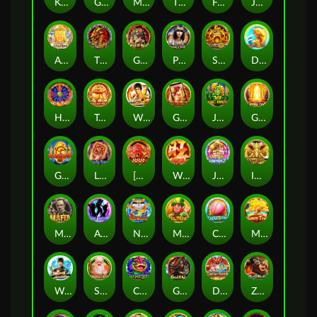
King Kong Shake
Gold Stealer
Myeong-ryang
Thor 2
Fortune Dragon
Jump Higher Mobile
Apsaras
The Beast War
God of War M
Pharaoh's Gold
Super5
Dragon Koi
Hot Spin
Treasure House
Watah Master 2
Gu Gu Gu 2 M
Jin Bi Hui Huang
Greek Gods
Golden Dragon Club
Lucky Bats M
[888]
Won Won Won
Jump High 2
Invincible Elephant
Mafia
All Wilds
Ninja Raccoon
Mr. Miser
Cricket Fever
Money Tree
Watah Master
Shou-Xin
Chameleon
God of War
Dollar Bomb
ZhongKui