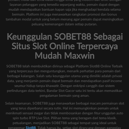
layanan pelanggan yang tersedia sepanjang waktu, pemain dapat dengan
mudah mendapatkan bantuan kapan saja jika menghadapi kendala selama
bermain. Platform ini juga menawarkan rangkaian promosi dan bonus
tambahan modal untuk yang belum menang agar pemain dapat meningkatkan
peluang kemenangan dalam setiap putaran.
Keunggulan SOBET88 Sebagai
Situs Slot Online Terpercaya
Mudah Maxwin
SOBET88 telah membuktikan dirinya sebagai Platform Slot88 Online Terbaik
yang terpercaya dan menguntungkan, menarik perhatian para pemain dari
berbagai kalangan. Salah satu keunggulan utama yang dimiliki adalah privasi
data, yang menjamin pemain dapat bermain dan mendapatkan pasif income
seumur hidup tanpa khawatir. Dengan enkripsi canggih dan sistem
perlindungan data terkini, Bandar Slot Gacor satu ini tentu akan memastikan
pengalaman bermain yang aman.
Selain keamanan, SOBET88 juga menawarkan berbagai macam permainan slot
yang terus diperbarui secara rutin. Hal ini memungkinkan pemain untuk
menikmati sensasi zsegar dan tidak membosankan dengan fitur unggulan auto
spin turbo RTP Live Slot. Pilihan tema yang beragam dari tema klasik,
petualangan, menjadikan SOBET88 sebagai tempat yang ideal untuk
penggemar
Slot88
. Tidak hanya itu, setiap slot dirancang dengan gameplay