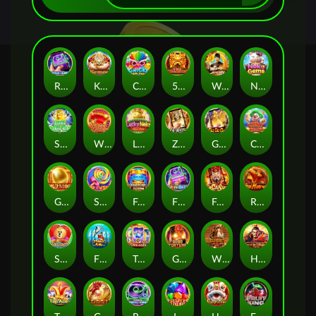
Rave Jump Mobile
Kronos
Chicky Parm Parm
5 God beasts
Watah Master Turbo
Neko Gems
Super Power Bank
Wheel Money
Lucky Neko New Year
Zeus M
Gu Gu Gu M
Crazy Crazy
Golden Eggs
So Sweet
Fortune Totem
Fly Out
Fa Cai Shen M
Red Phoenix
Six Gacha
Fishing King
Turn & Earn
Good Fortune M
WILD BOUNTY 2
Hero of the 3 Kingdoms - Cao Cao