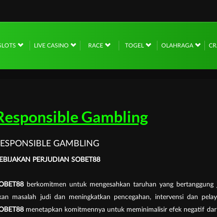
SLOTS
LIVE CASINO
RACE
TOGEL
OLAHRAGA
CR
Responsible Gambling
ESPONSIBLE GAMBLING
EBIJAKAN PERJUDIAN SOBET88
OBET88
berkomitmen untuk mengesahkan taruhan yang bertanggung j
kan masalah judi dan meningkatkan pencegahan, intervensi dan pela
OBET88
menetapkan komitmennya untuk meminimalisir efek negatif dar