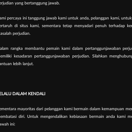
erjudian yang bertanggung jawab.
ami percaya ini tanggung jawab kami untuk anda, pelanggan kami, un
ertaruh di situs kami, sementara tetap menyadari penuh terhadap ke
asalah perjudian.
alam rangka membantu pemain kami dalam pertanggunjawaban perju
emiliki kesadaran pertanggunjawaban perjudian. Silahkan menghubun
antuan lebih lanjut.
ELALU DALAM KENDALI
ementara mayoritas dari pelanggan kami bermain dalam kemampuan mere
embatasi diri. Untuk mengendalikan kebiasaan bermain anda kami m
awah ini: