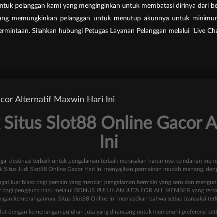
ntuk pelanggan kami yang menginginkan untuk membatasi dirinya dari berj
ang memungkinkan pelanggan untuk menutup akunnya untuk minimum
ermintaan. Silahkan hubungi Petugas Layanan Pelanggan melalui “Live Chat”
cor Alternatif Maxwin Hari Ini
Situs Slot88 Online Gacor A
Ini
ebagai destinasi terbaik untuk pengalaman terbaik merasakan harumnya keindahan me
itus Judi Slot88 Online Gacor Hari Ini menyajikan permainan mudah menang, dengan
gat luar biasa bagi pemain yang mencari pengalaman bermain yang seru dan mengu
r bagi pengguna baru melalui BONUS PULUHAN JUTA FOR ALL MEMBER yang tersaji dan
engan kemenangannya, Situs Slot88 Online ini memastikan bahwa setiap transaksi terl
lot dengan kemenangan puluhan juta yang dirancang untuk memenuhi preferensi seti