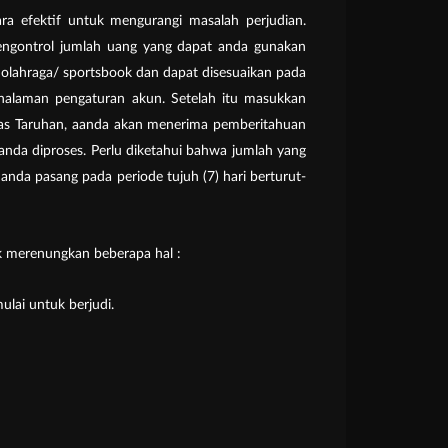
ra efektif untuk mengurangi masalah perjudian.
ngontrol jumlah uang yang dapat anda gunakan
olahraga/ sportsbook dan dapat disesuaikan pada
 halaman pengaturan akun. Setelah itu masukkan
tas Taruhan, aanda akan menerima pemberitahuan
nda diproses. Perlu diketahui bahwa jumlah yang
da pasang pada periode tujuh (7) hari berturut-
 merenungkan beberapa hal :
lai untuk berjudi.