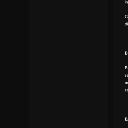
i
G
d
B
B
s
m
s
B