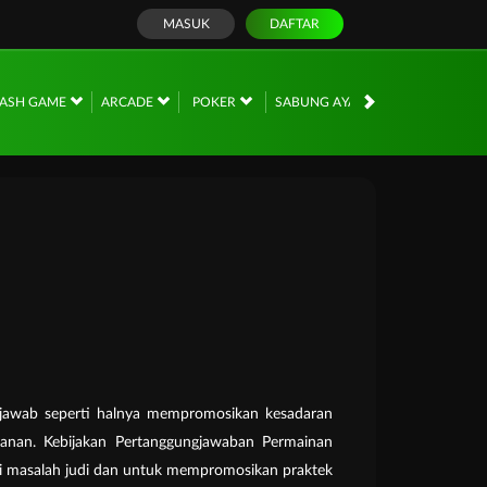
MASUK
DAFTAR
PROMOSI
ASH GAME
ARCADE
POKER
SABUNG AYAM
awab seperti halnya mempromosikan kesadaran
yanan. Kebijakan Pertanggungjawaban Permainan
i masalah judi dan untuk mempromosikan praktek